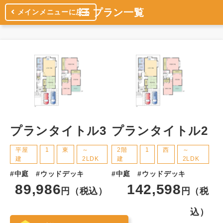
プラン一覧
メインメニューに戻る
プランタイトル3
プランタイトル2
平屋
1
東
～
2階
1
西
～
建
2LDK
建
2LDK
#中庭
#ウッドデッキ
#中庭
#ウッドデッキ
#
89,986
142,598
税
円（税込）
円（税
）
込）