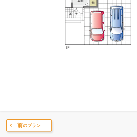
前
のプラン